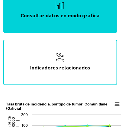
Consultar datos en modo gráfica
Indicadores relacionados
Tasa bruta de incidencia, por tipo de tumor: Comunidade
Tasa bruta de incidencia, por tipo de tumor: Comunidade
(Galicia)
Line chart with 27 lines.
200
View as data table, Tasa bruta de incidencia, por tipo
Taxa bruta
[x100000
habs.]
The chart has 1 X axis displaying Periodo.
100