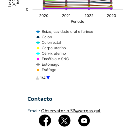
The chart has 1 Y axis displaying Taxa bruta [x100000 h
0
2020
2021
2022
2023
Periodo
Beizo, cavidade oral e farinxe
Colon
Colorrectal
Corpo uterino
Cérvix uterino
Encéfalo e SNC
Estómago
Esófago
Fígado
1/4
Larinxe
Leucemias
End of interactive chart.
Linfoma de Hodgkin
Linfomas non hodgkinianos
Contacto
Mama
Melanoma de pel
Email:
Observatorio.SP@sergas.gal
Mieloma
Redes Sociales
Outros tumores
Ovario