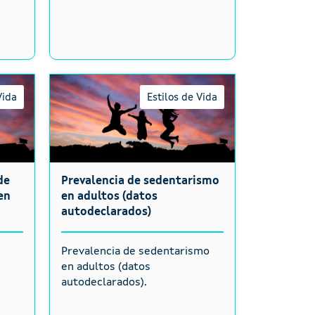
Vida
Estilos de Vida
de
Prevalencia de sedentarismo
en
en adultos (datos
autodeclarados)
e
Prevalencia de sedentarismo
n
en adultos (datos
autodeclarados).