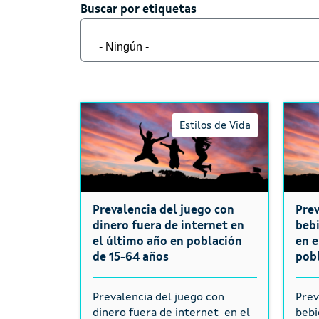
Buscar por etiquetas
Buscar por etiquetas
Estilos de Vida
Prevalencia del juego con
Prev
dinero fuera de internet en
bebi
el último año en población
en e
de 15-64 años
pobl
Prevalencia del juego con
Prev
dinero fuera de internet en el
bebi