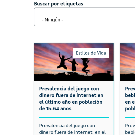
Buscar por etiquetas
Buscar por etiquetas
Estilos de Vida
Prevalencia del juego con
Prev
dinero fuera de internet en
bebi
el último año en población
en e
de 15-64 años
pobl
Prevalencia del juego con
Prev
dinero fuera de internet en el
bebi