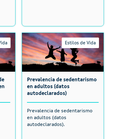
Vida
Estilos de Vida
de
Prevalencia de sedentarismo
en
en adultos (datos
autodeclarados)
e
Prevalencia de sedentarismo
n
en adultos (datos
autodeclarados).