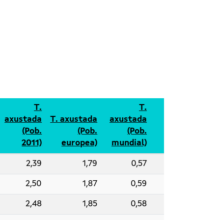
T.
T.
axustada
T. axustada
axustada
(Pob.
(Pob.
(Pob.
2011)
europea)
mundial)
2,39
1,79
0,57
2,50
1,87
0,59
2,48
1,85
0,58