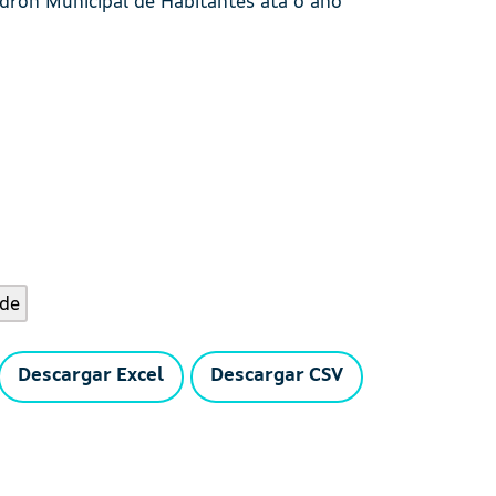
adrón Municipal de Habitantes ata o ano
úde
Descargar Excel
Descargar CSV