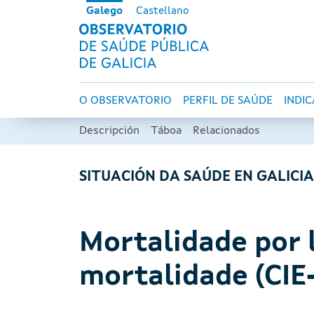
Ir o contido principal
Galego
Castellano
OBSERVATORI
Navegación principal
O OBSERVATORIO
PERFIL DE SAÚDE
INDI
Descripción
Táboa
Relacionados
SITUACIÓN DA SAÚDE EN GALICI
Mortalidade por 
mortalidade (CIE-