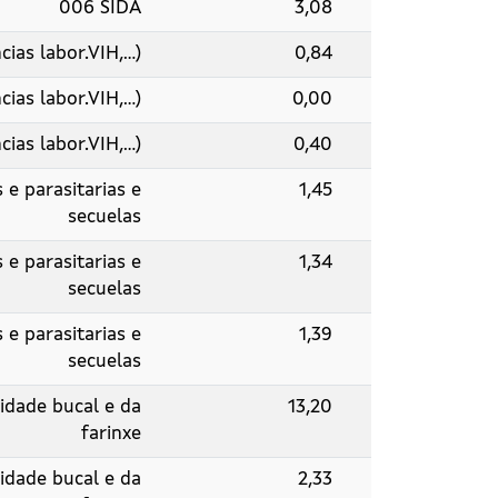
006 SIDA
3,08
as labor.VIH,...)
0,84
as labor.VIH,...)
0,00
as labor.VIH,...)
0,40
e parasitarias e
1,45
secuelas
e parasitarias e
1,34
secuelas
e parasitarias e
1,39
secuelas
idade bucal e da
13,20
farinxe
idade bucal e da
2,33