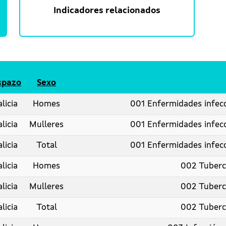
Indicadores relacionados
spazo
Sexo
licia
Homes
001 Enfermidades infecc
licia
Mulleres
001 Enfermidades infecc
licia
Total
001 Enfermidades infecc
licia
Homes
002 Tuberc
licia
Mulleres
002 Tuberc
licia
Total
002 Tuberc