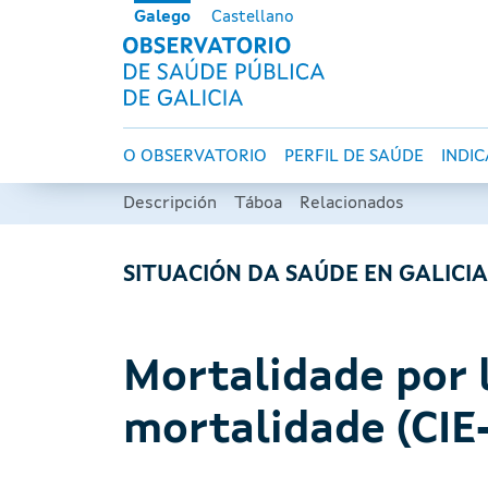
Ir o contido principal
Galego
Castellano
OBSERVATORI
Navegación principal
O OBSERVATORIO
PERFIL DE SAÚDE
INDI
Descripción
Táboa
Relacionados
SITUACIÓN DA SAÚDE EN GALICI
Mortalidade por l
mortalidade (CIE