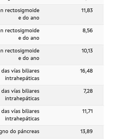
ón rectosigmoide
11,83
e do ano
ón rectosigmoide
8,56
e do ano
ón rectosigmoide
10,13
e do ano
as vías biliares
16,48
intrahepáticas
as vías biliares
7,28
intrahepáticas
as vías biliares
11,71
intrahepáticas
gno do páncreas
13,89