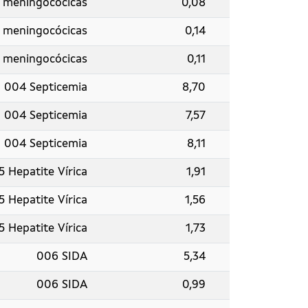
s meningocócicas
0,08
s meningocócicas
0,14
s meningocócicas
0,11
004 Septicemia
8,70
004 Septicemia
7,57
004 Septicemia
8,11
5 Hepatite Vírica
1,91
5 Hepatite Vírica
1,56
5 Hepatite Vírica
1,73
006 SIDA
5,34
006 SIDA
0,99