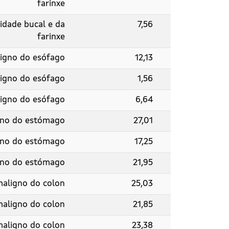
farinxe
idade bucal e da
7,56
farinxe
igno do esófago
12,13
igno do esófago
1,56
igno do esófago
6,64
gno do estómago
27,01
gno do estómago
17,25
gno do estómago
21,95
aligno do colon
25,03
aligno do colon
21,85
aligno do colon
23,38