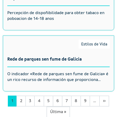
Percepción de dispoñibilidade para obter tabaco en
poboacion de 14-18 anos
Estilos de Vida
Rede de parques sen fume de Galicia
O indicador «Rede de parques sen fume de Galicia» é
un rico recurso de información que proporciona...
Páxin
1
2
3
4
5
6
7
8
9
…
››
Última páxina
Última »