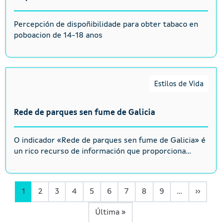
Percepción de dispoñibilidade para obter tabaco en
poboacion de 14-18 anos
Estilos de Vida
Rede de parques sen fume de Galicia
O indicador «Rede de parques sen fume de Galicia» é
un rico recurso de información que proporciona...
Páxin
1
2
3
4
5
6
7
8
9
…
››
Última páxina
Última »