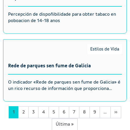
Percepción de dispoñibilidade para obter tabaco en
poboacion de 14-18 anos
Estilos de Vida
Rede de parques sen fume de Galicia
O indicador «Rede de parques sen fume de Galicia» é
un rico recurso de información que proporciona...
Páxin
1
2
3
4
5
6
7
8
9
…
››
Última páxina
Última »