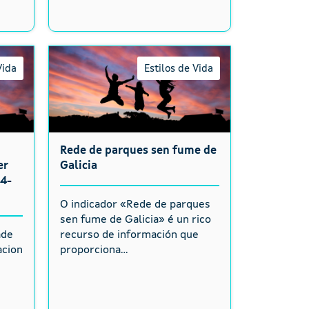
Vida
Estilos de Vida
Rede de parques sen fume de
er
Galicia
14-
O indicador «Rede de parques
sen fume de Galicia» é un rico
ade
recurso de información que
acion
proporciona...