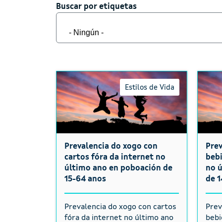
Buscar por etiquetas
Buscar por etiquetas
Estilos de Vida
Prevalencia do xogo con
Pre
cartos fóra da internet no
bebi
último ano en poboación de
no 
15-64 anos
de 1
Prevalencia do xogo con cartos
Prev
fóra da internet no último ano
bebi