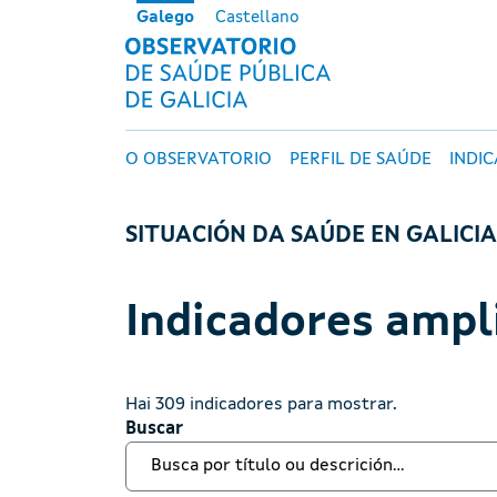
Ir o contido principal
Galego
Castellano
OBSERVATORI
Navegación principal
O OBSERVATORIO
PERFIL DE SAÚDE
INDI
SITUACIÓN DA SAÚDE EN GALICI
Indicadores ampl
Hai 309 indicadores para mostrar.
Buscar
Buscar