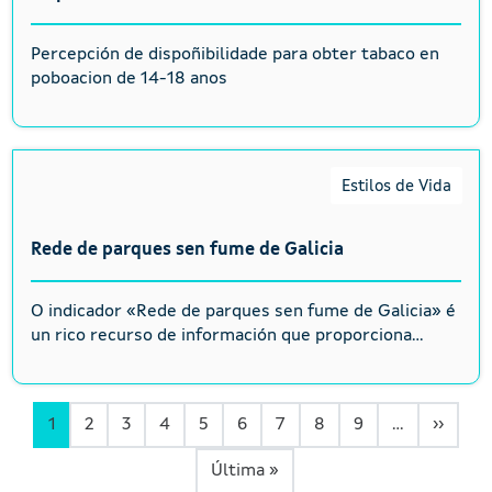
Percepción de dispoñibilidade para obter tabaco en
poboacion de 14-18 anos
Estilos de Vida
Rede de parques sen fume de Galicia
O indicador «Rede de parques sen fume de Galicia» é
un rico recurso de información que proporciona...
Páxin
1
2
3
4
5
6
7
8
9
…
››
Última páxina
Última »