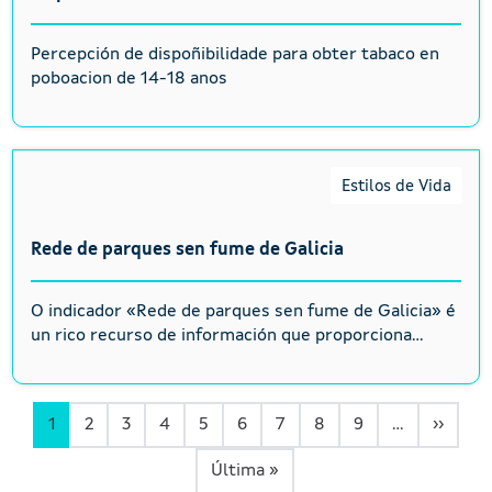
Percepción de dispoñibilidade para obter tabaco en
poboacion de 14-18 anos
Estilos de Vida
Rede de parques sen fume de Galicia
O indicador «Rede de parques sen fume de Galicia» é
un rico recurso de información que proporciona...
Páxin
1
2
3
4
5
6
7
8
9
…
››
Última páxina
Última »