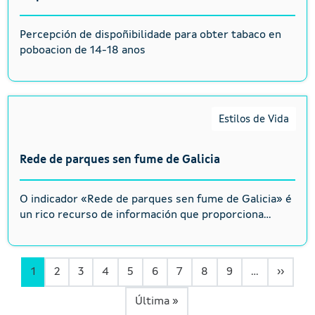
Percepción de dispoñibilidade para obter tabaco en
poboacion de 14-18 anos
Estilos de Vida
Rede de parques sen fume de Galicia
O indicador «Rede de parques sen fume de Galicia» é
un rico recurso de información que proporciona...
Páxin
1
2
3
4
5
6
7
8
9
…
››
Última páxina
Última »