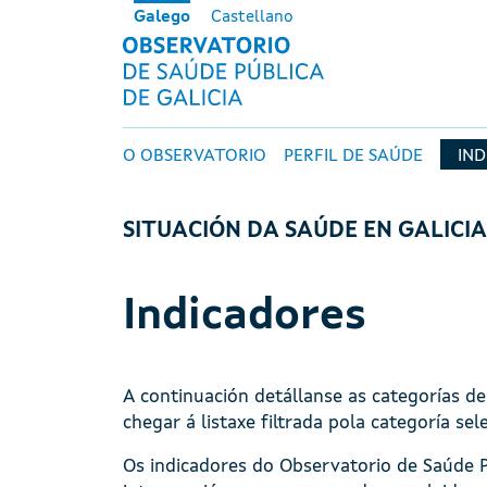
Ir o contido principal
Galego
Castellano
OBSERVATORI
Navegación principal
O OBSERVATORIO
PERFIL DE SAÚDE
IN
SITUACIÓN DA SAÚDE EN GALICI
Indicadores
A continuación detállanse as categorías d
chegar á listaxe filtrada pola categoría sel
Os indicadores do Observatorio de Saúde P