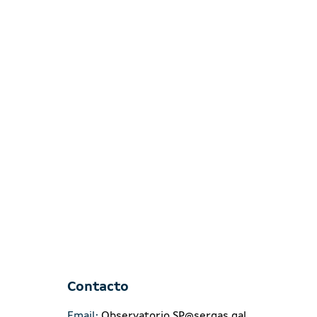
Contacto
Email:
Observatorio.SP@sergas.gal