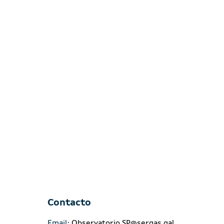
Contacto
Email:
Observatorio.SP@sergas.gal