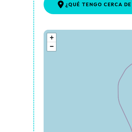
¿QUÉ TENGO CERCA DE
+
−