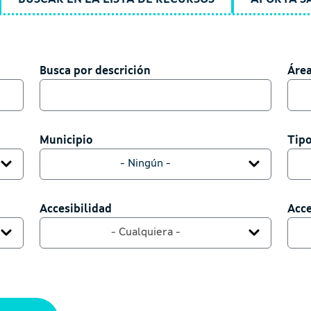
Busca por descrición
Busca por descrición
Áre
Área
Municipio
Municipio
Tip
Tipo
- Ningún -
Accesibilidad
Accesibilidad
Ac
Acc
- Cualquiera -