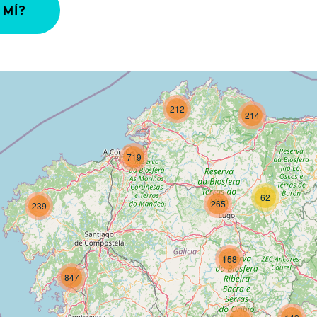
 MÍ?
212
214
719
62
265
239
158
847