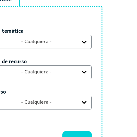
a temática
 temática
- Cualquiera -
o de recurso
 de recurso
- Cualquiera -
ceso
eso
- Cualquiera -