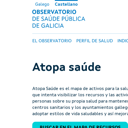
Pasar al contenido principal
Galego
Castellano
OBSERVATORI
Navegación principal
EL OBSERVATORIO
PERFIL DE SALUD
INDI
Atopa saúde
Atopa Saúde es el mapa de activos para la sal
que intenta visibilizar los recursos y las acti
personas sobre su propia salud para mantener
centros sanitarios y los ayuntamientos gallego
adoptar estilos de vida saludables y así mejora
Pestanas principais
BUSCAR EN EL MAPA DE RECURSOS