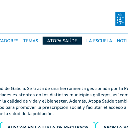
O DE SALUD PÚBLI
CADORES
TEMAS
ATOPA SAÚDE
LA ESCUELA
NOTI
ud de Galicia. Se trata de una herramienta gestionada por la
vidades existentes en los distintos municipios gallegos, así co
 la calidad de vida y el bienestar. Además, Atopa Saúde tamb
s para promover la prescripción social y facilitar el acceso a 
r la salud de la población.
BUSCAR EN LA LISTA DE RECURSOS
APORTA S