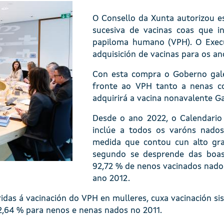
O Consello da Xunta autorizou e
sucesiva de vacinas coas que i
papiloma humano (VPH). O Execu
adquisición de vacinas para os an
Con esta compra o Goberno gale
fronte ao VPH tanto a nenas c
adquirirá a vacina nonavalente Ga
Desde o ano 2022, o Calendario
inclúe a todos os varóns nados
medida que contou cun alto gra
segundo se desprende das boas
92,72 % de nenos vacinados nado
ano 2012.
idas á vacinación do VPH en mulleres, cuxa vacinación si
2,64 % para nenos e nenas nados no 2011.