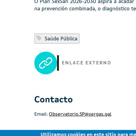
O Plan SexSan 2026-2030 aspira a acadar r
na prevención combinada, o diagnóstico te
Saúde Pública
ENLACE EXTERNO
Contacto
Email:
Observatorio.SP@sergas.gal
Utilizamos cookies en este sitio para m