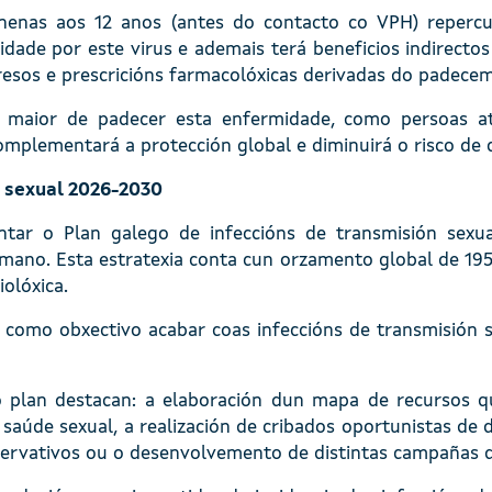
 nenas aos 12 anos (antes do contacto co VPH) reperc
ade por este virus e ademais terá beneficios indirectos 
gresos e prescricións farmacolóxicas derivadas do padece
o maior de padecer esta enfermidade, como persoas 
plementará a protección global e diminuirá o risco de c
n sexual 2026-2030
ntar o Plan galego de infeccións de transmisión sexua
mano. Esta estratexia conta cun orzamento global de 195 m
olóxica.
 como obxectivo acabar coas infeccións de transmisión
o plan destacan: a elaboración dun mapa de recursos qu
saúde sexual, a realización de cribados oportunistas de d
eservativos ou o desenvolvemento de distintas campañas