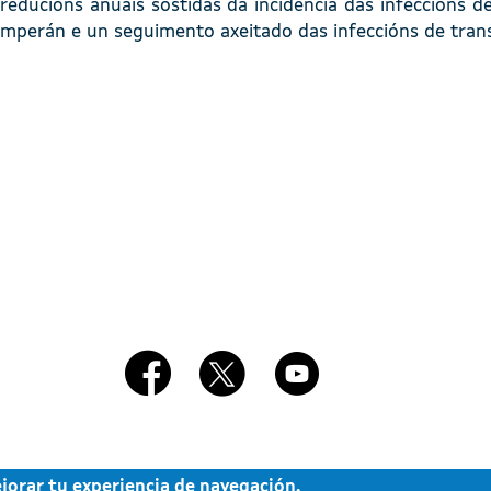
educións anuais sostidas da incidencia das infeccións de
mperán e un seguimento axeitado das infeccións de trans
Redes Sociales
ejorar tu experiencia de navegación.