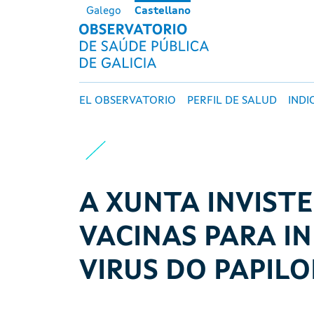
Pasar al contenido principal
Galego
Castellano
OBSERVATORI
Navegación principal
EL OBSERVATORIO
PERFIL DE SALUD
INDI
​A XUNTA INVIST
VACINAS PARA I
VIRUS DO PAPI