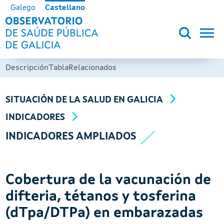
Pasar al contenido principal
Galego
Castellano
OBSERVATORIO DE SALUD PÚB
Descripción
Tabla
Relacionados
SITUACIÓN DE LA SALUD EN GALICIA
INDICADORES
INDICADORES AMPLIADOS
Cobertura de la vacunación de
difteria, tétanos y tosferina
(dTpa/DTPa) en embarazadas