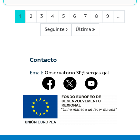
1
2
3
4
5
6
7
8
9
…
Siguiente página
Última página
Seguinte ›
Última »
Contacto
Email:
Observatorio.SP@sergas.gal
Redes Sociales
Imaxe