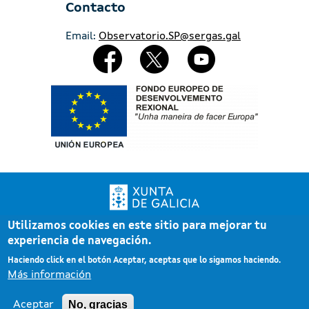
Contacto
Email:
Observatorio.SP@sergas.gal
Redes Sociales
Imaxe
Utilizamos cookies en este sitio para mejorar tu
Xunta de Galicia. Información mantenida y publicada por la Xunta de Galicia
experiencia de navegación.
Pé
Atención a la ciudadanía
Haciendo click en el botón Aceptar, aceptas que lo sigamos haciendo.
Accesibilidad
Más información
Aviso legal
Mapa del portal
No, gracias
Aceptar