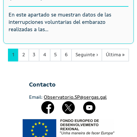
En este apartado se muestran datos de las
interrupciones voluntarias del embarazo
realizadas a las...
Siguiente página
Últim
1
2
3
4
5
6
Seguinte ›
Última »
Contacto
Email:
Observatorio.SP@sergas.gal
Redes Sociales
Imaxe