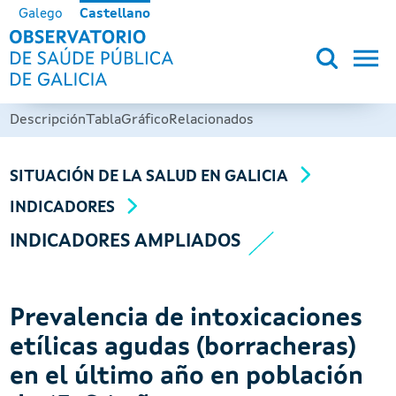
Pasar al contenido principal
Galego
Castellano
OBSERVATORIO DE SALUD PÚB
Descripción
Tabla
Gráfico
Relacionados
SITUACIÓN DE LA SALUD EN GALICIA
INDICADORES
INDICADORES AMPLIADOS
Prevalencia de intoxicaciones
etílicas agudas (borracheras)
en el último año en población