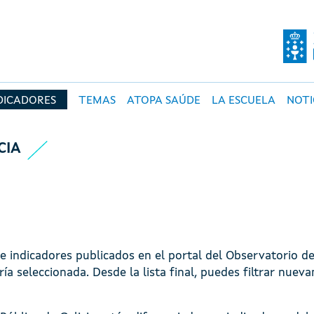
O DE SALUD PÚBLI
DICADORES
TEMAS
ATOPA SAÚDE
LA ESCUELA
NOTI
CIA
de indicadores publicados en el portal del Observatorio d
oría seleccionada. Desde la lista final, puedes filtrar nuev