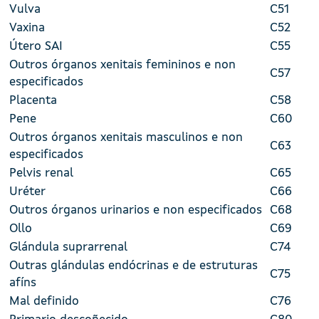
Vulva
C51
Vaxina
C52
Útero SAI
C55
Outros órganos xenitais femininos e non
C57
especificados
Placenta
C58
Pene
C60
Outros órganos xenitais masculinos e non
C63
especificados
Pelvis renal
C65
Uréter
C66
Outros órganos urinarios e non especificados
C68
Ollo
C69
Glándula suprarrenal
C74
Outras glándulas endócrinas e de estruturas
C75
afíns
Mal definido
C76