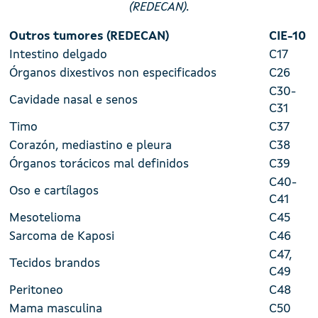
(REDECAN).
Outros tumores (REDECAN)
CIE-10
Intestino delgado
C17
Órganos dixestivos non especificados
C26
C30-
Cavidade nasal e senos
C31
Timo
C37
Corazón, mediastino e pleura
C38
Órganos torácicos mal definidos
C39
C40-
Oso e cartílagos
C41
Mesotelioma
C45
Sarcoma de Kaposi
C46
C47,
Tecidos brandos
C49
Peritoneo
C48
Mama masculina
C50