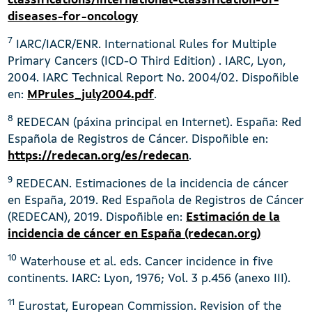
classifications/international-classification-of-
diseases-for-oncology
7
IARC/IACR/ENR. International Rules for Multiple
Primary Cancers (ICD-O Third Edition) . IARC, Lyon,
2004. IARC Technical Report No. 2004/02. Dispoñible
en:
MPrules_july2004.pdf
.
8
REDECAN (páxina principal en Internet). España: Red
Española de Registros de Cáncer. Dispoñible en:
https://redecan.org/es/redecan
.
9
REDECAN. Estimaciones de la incidencia de cáncer
en España, 2019. Red Española de Registros de Cáncer
(REDECAN), 2019. Dispoñible en:
Estimación de la
incidencia de cáncer en España (redecan.org)
10
Waterhouse et al. eds. Cancer incidence in five
continents. IARC: Lyon, 1976; Vol. 3 p.456 (anexo III).
11
Eurostat, European Commission. Revision of the