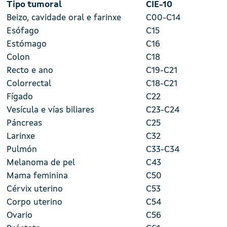
Tipo tumoral
CIE-10
Beizo, cavidade oral e farinxe
C00-C14
Esófago
C15
Estómago
C16
Colon
C18
Recto e ano
C19-C21
Colorrectal
C18-C21
Fígado
C22
Vesícula e vías biliares
C23-C24
Páncreas
C25
Larinxe
C32
Pulmón
C33-C34
Melanoma de pel
C43
Mama feminina
C50
Cérvix uterino
C53
Corpo uterino
C54
Ovario
C56