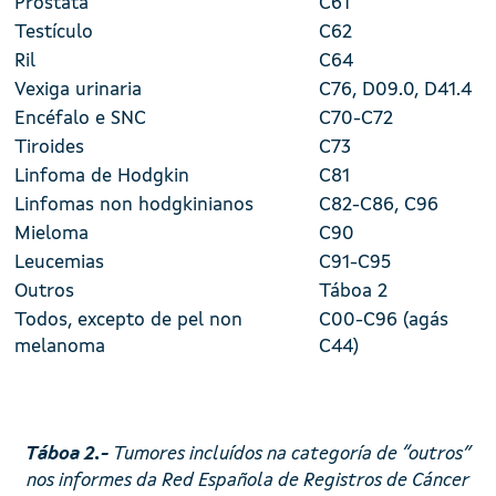
Próstata
C61
Testículo
C62
Ril
C64
Vexiga urinaria
C76, D09.0, D41.4
Encéfalo e SNC
C70-C72
Tiroides
C73
Linfoma de Hodgkin
C81
Linfomas non hodgkinianos
C82-C86, C96
Mieloma
C90
Leucemias
C91-C95
Outros
Táboa 2
Todos, excepto de pel non
C00-C96 (agás
melanoma
C44)
Táboa 2.-
Tumores incluídos na categoría de “outros”
nos informes da Red Española de Registros de Cáncer