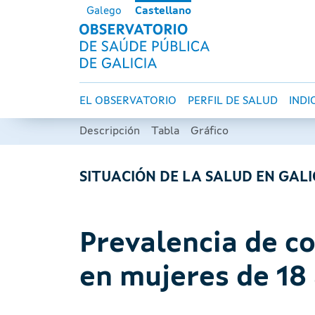
Pasar al contenido principal
Galego
Castellano
OBSERVATORI
Navegación principal
EL OBSERVATORIO
PERFIL DE SALUD
INDI
Descripción
Tabla
Gráfico
SITUACIÓN DE LA SALUD EN GALI
Prevalencia de c
en mujeres de 18