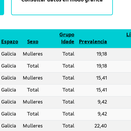
Consultar datos en modo gráfica
Grupo
L
Espazo
Sexo
Idade
Prevalencia
Galicia
Mulleres
Total
19,18
Galicia
Total
Total
19,18
Galicia
Mulleres
Total
15,41
Galicia
Total
Total
15,41
Galicia
Mulleres
Total
9,42
Galicia
Total
Total
9,42
Galicia
Mulleres
Total
22,40