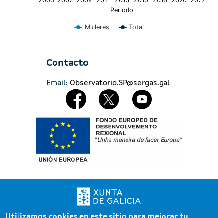
2005
2007
2009
2011
2013
2015
2018
2020
2022
Periodo
Mulleres
Total
End of interactive chart.
Contacto
Email:
Observatorio.SP@sergas.gal
Redes Sociales
Imaxe
Utilizamos cookies en este sitio para mejorar tu