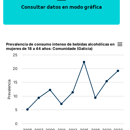
Consultar datos en modo gráfica
Prevalencia de consumo intenso de bebidas alcohólicas 
Prevalencia de consumo intenso de bebidas alcohólicas en
mujeres de 18 a 44 años: Comunidade (Galicia)
Line chart with 2 lines.
25
The chart has 1 X axis displaying Periodo.
20
The chart has 1 Y axis displaying Prevalencia. Data rang
Prevalencia
15
10
5
0