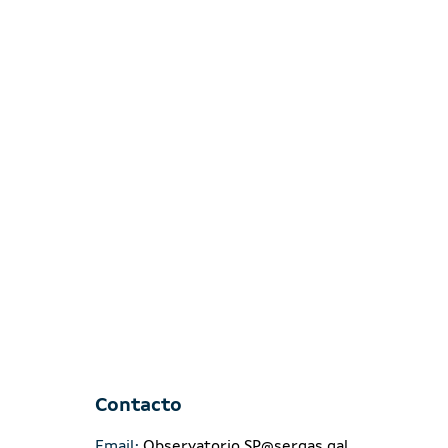
Contacto
Email:
Observatorio.SP@sergas.gal