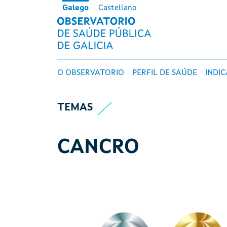
Ir o contido principal
Galego
Castellano
OBSERVATORI
Navegación principal
O OBSERVATORIO
PERFIL DE SAÚDE
INDI
TEMAS
CANCRO