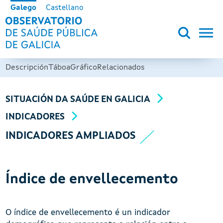
Ir o contido principal
Galego
Castellano
OBSERVATORIO DE SALUD PÚB
Descripción
Táboa
Gráfico
Relacionados
SITUACIÓN DA SAÚDE EN GALICIA
INDICADORES
INDICADORES AMPLIADOS
Índice de envellecemento
O índice de envellecemento é un indicador