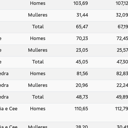
Homes
103,69
107,1
Mulleres
31,44
32,0
Total
65,47
67,1
e
Homes
70,23
72,4
e
Mulleres
23,05
25,5
e
Total
45,05
47,3
edra
Homes
81,56
82,8
edra
Mulleres
20,96
22,2
edra
Total
48,73
49,8
ña e Cee
Homes
110,65
112,7
ña e Cee
Mulleres
28,20
30,4