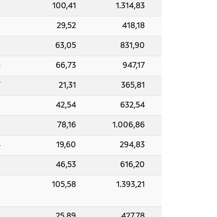
2
100,41
1.314,83
9
29,52
418,18
9
63,05
831,90
5
66,73
947,17
7
21,31
365,81
0
42,54
632,54
3
78,16
1.006,86
4
19,60
294,83
9
46,53
616,20
9
105,58
1.393,21
1
25,89
427,78