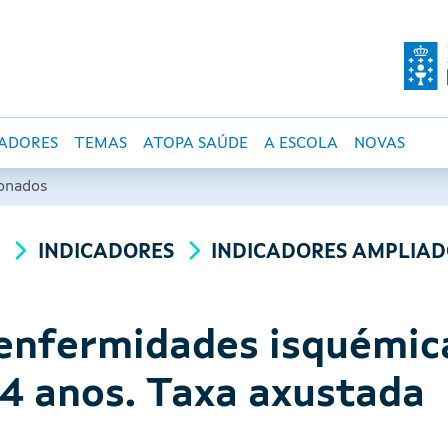
O DE SALUD PÚBLI
CADORES
TEMAS
ATOPA SAÚDE
A ESCOLA
NOVAS
ionados
A
INDICADORES
INDICADORES AMPLIAD
enfermidades isquémic
84 anos. Taxa axustada