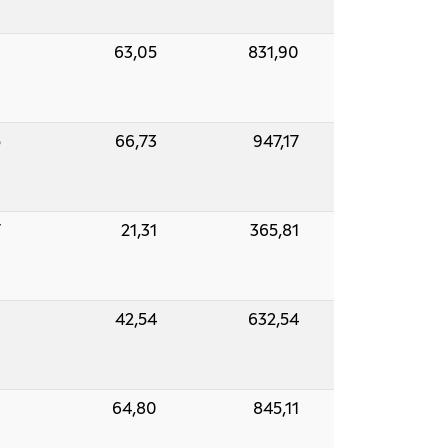
9
63,05
831,90
5
66,73
947,17
7
21,31
365,81
0
42,54
632,54
0
64,80
845,11