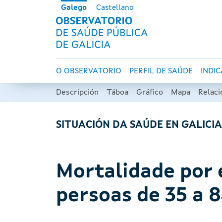
Ir o contido principal
Galego
Castellano
OBSERVATORI
Navegación principal
O OBSERVATORIO
PERFIL DE SAÚDE
INDI
Descripción
Táboa
Gráfico
Mapa
Relac
SITUACIÓN DA SAÚDE EN GALICI
Mortalidade por 
persoas de 35 a 