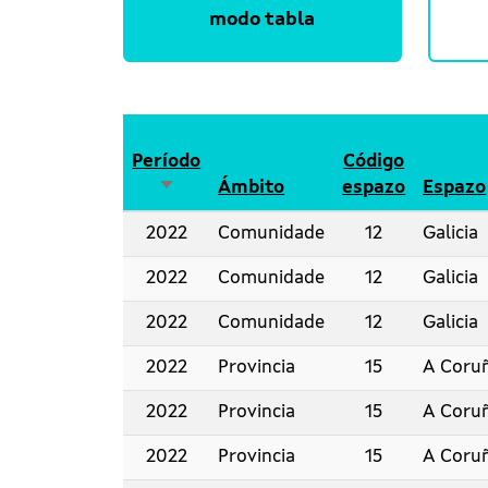
modo tabla
Período
Código
Ordenar de maneira ascedente
Ámbito
espazo
Espazo
2022
Comunidade
12
Galicia
2022
Comunidade
12
Galicia
2022
Comunidade
12
Galicia
2022
Provincia
15
A Coru
2022
Provincia
15
A Coru
2022
Provincia
15
A Coru