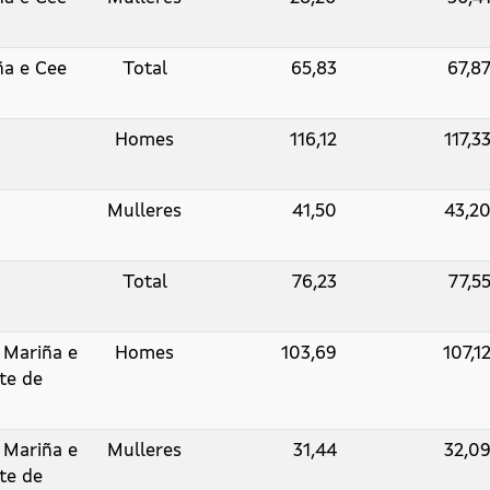
ña e Cee
Total
65,83
67,8
Homes
116,12
117,3
Mulleres
41,50
43,2
Total
76,23
77,5
 Mariña e
Homes
103,69
107,1
te de
 Mariña e
Mulleres
31,44
32,0
te de