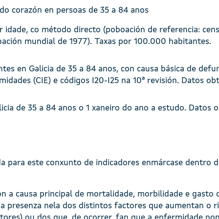
do corazón en persoas de 35 a 84 anos
r idade, co método directo (poboación de referencia: cens
ación mundial de 1977). Taxas por 100.000 habitantes.
ntes en Galicia de 35 a 84 anos, con causa básica de defu
midades (CIE) e códigos I20-I25 na 10ª revisión. Datos ob
licia de 35 a 84 anos o 1 xaneiro do ano a estudo. Datos 
da para este conxunto de indicadores enmárcase dentro d
on a causa principal de mortalidade, morbilidade e gasto 
presenza nela dos distintos factores que aumentan o ris
ctores) ou dos que, de ocorrer, fan que a enfermidade no