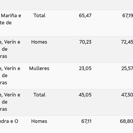
 Mariña e
Total
65,47
67,1
te de
, Verín e
Homes
70,23
72,4
 de
ras
, Verín e
Mulleres
23,05
25,5
 de
ras
, Verín e
Total
45,05
47,3
 de
ras
edra e O
Homes
67,11
68,8