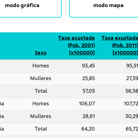
modo gráfica
modo mapa
Taxa axustada
Taxa axustad
(Pob. 2001)
(Pob. 2011
Sexo
[x100000]
[x100000
Homes
93,45
95,3
Mulleres
25,85
27,3
Total
57,05
58,5
ña
Homes
106,07
107,7
ña
Mulleres
28,61
30,2
ña
Total
64,20
65,7