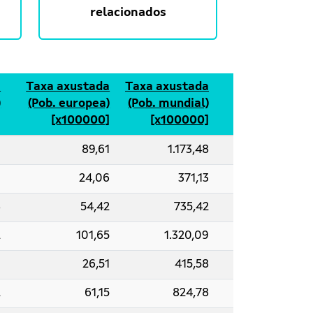
relacionados
a
Taxa axustada
Taxa axustada
)
(Pob. europea)
(Pob. mundial)
]
[x100000]
[x100000]
1
89,61
1.173,48
9
24,06
371,13
8
54,42
735,42
2
101,65
1.320,09
9
26,51
415,58
2
61,15
824,78