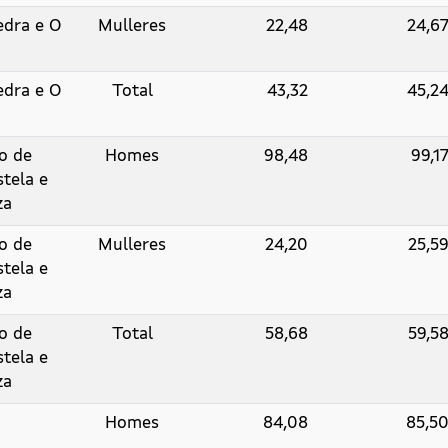
edra e O
Mulleres
22,48
24,6
edra e O
Total
43,32
45,2
o de
Homes
98,48
99,1
tela e
za
o de
Mulleres
24,20
25,5
tela e
za
o de
Total
58,68
59,5
tela e
za
Homes
84,08
85,5