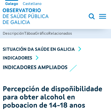
Ir o contido principal
Galego
Castellano
OBSERVATORIO DE SALUD PÚB
Descripción
Táboa
Gráfico
Relacionados
SITUACIÓN DA SAÚDE EN GALICIA
INDICADORES
INDICADORES AMPLIADOS
Percepción de dispoñibilidade
para obter alcohol en
poboacion de 14-18 anos