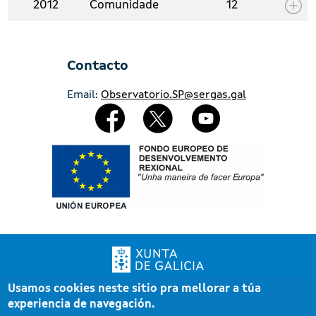
2012
Comunidade
12
Contacto
Email:
Observatorio.SP@sergas.gal
Redes Sociales
Imaxe
Usamos cookies neste sitio pra mellorar a túa
Xunta de Galicia. Información mantida e publicada pola Xunta de Galicia
experiencia de navegación.
Pé
Atención á cidadanía