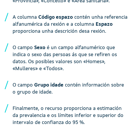
«Provincia», «Concello» e «Área sanitaria».
A columna
Código espazo
contén unha referencia
alfanumérica da rexión e a columna
Espazo
proporciona unha descrición desa rexión.
O campo
Sexo
é un campo alfanumérico que
indica o sexo das persoas ás que se refiren os
datos. Os posibles valores son «Homes»,
«Mulleres» e «Todos».
O campo
Grupo idade
contén información sobre
o grupo de idade.
Finalmente, o recurso proporciona a estimación
da prevalencia e os límites inferior e superior do
intervalo de confianza do 95 %.