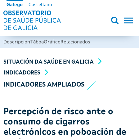
Ir o contido principal
Galego
Castellano
OBSERVATORIO DE SALUD PÚB
Descripción
Táboa
Gráfico
Relacionados
SITUACIÓN DA SAÚDE EN GALICIA
INDICADORES
INDICADORES AMPLIADOS
Percepción de risco ante o
consumo de cigarros
electrónicos en poboación de