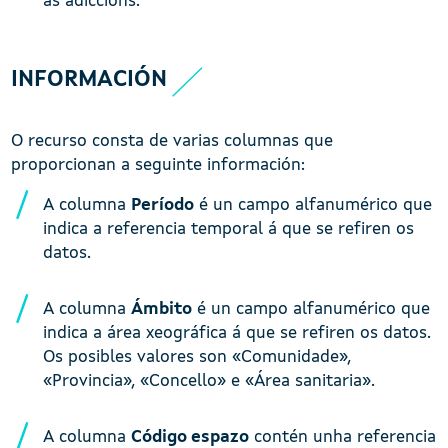
as adiccións.
INFORMACIÓN
O recurso consta de varias columnas que
proporcionan a seguinte información:
A columna
Período
é un campo alfanumérico que
indica a referencia temporal á que se refiren os
datos.
A columna
Ámbito
é un campo alfanumérico que
indica a área xeográfica á que se refiren os datos.
Os posibles valores son «Comunidade»,
«Provincia», «Concello» e «Área sanitaria».
A columna
Código espazo
contén unha referencia