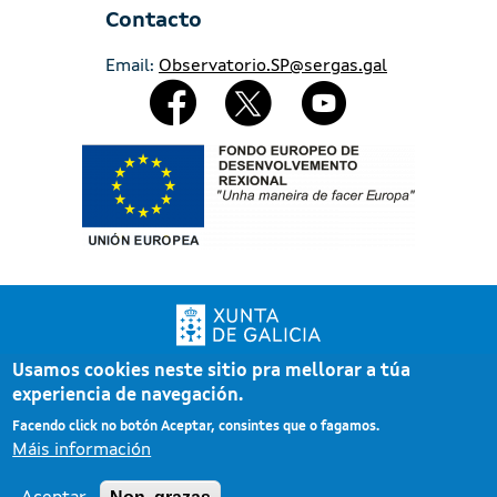
Contacto
Email:
Observatorio.SP@sergas.gal
Redes Sociales
Imaxe
Usamos cookies neste sitio pra mellorar a túa
Xunta de Galicia. Información mantida e publicada pola Xunta de Galicia
experiencia de navegación.
Pé
Atención á cidadanía
Facendo click no botón Aceptar, consintes que o fagamos.
Accesibilidade
Máis información
Aviso legal
Mapa do portal