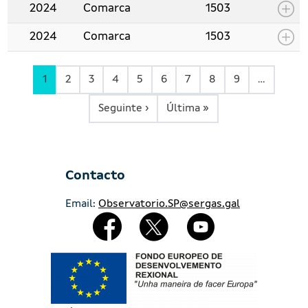
2024
Comarca
1503
2024
Comarca
1503
1
2
3
4
5
6
7
8
9
…
Páxina Seguinte
Última páxina
Seguinte ›
Última »
Contacto
Email:
Observatorio.SP@sergas.gal
Redes Sociales
Imaxe