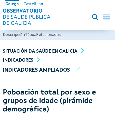
Ir o contido principal
Galego
Castellano
OBSERVATORIO DE SALUD PÚB
Descripción
Táboa
Relacionados
SITUACIÓN DA SAÚDE EN GALICIA
INDICADORES
INDICADORES AMPLIADOS
Poboación total por sexo e
grupos de idade (pirámide
demográfica)