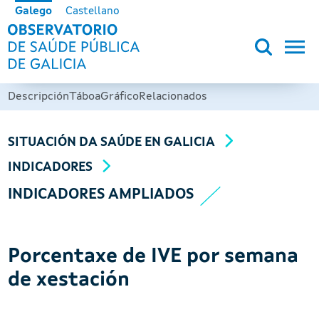
Ir o contido principal
Galego
Castellano
OBSERVATORIO DE SALUD PÚB
Descripción
Táboa
Gráfico
Relacionados
SITUACIÓN DA SAÚDE EN GALICIA
INDICADORES
INDICADORES AMPLIADOS
Porcentaxe de IVE por semana
de xestación