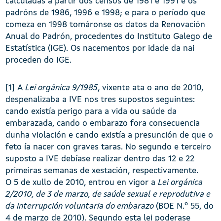
calculadas a partir dos censos de 1981 e 1991 e os
padróns de 1986, 1996 e 1998; e para o período que
comeza en 1998 tomáronse os datos da Renovación
Anual do Padrón, procedentes do Instituto Galego de
Estatística (IGE). Os nacementos por idade da nai
proceden do IGE.
[1] A
Lei orgánica 9/1985
, vixente ata o ano de 2010,
despenalizaba a IVE nos tres supostos seguintes:
cando existía perigo para a vida ou saúde da
embarazada, cando o embarazo fora consecuencia
dunha violación e cando existía a presunción de que o
feto ía nacer con graves taras. No segundo e terceiro
suposto a IVE debíase realizar dentro das 12 e 22
primeiras semanas de xestación, respectivamente.
O 5 de xullo de 2010, entrou en vigor a
Lei orgánica
2/2010, de 3 de marzo, de saúde sexual e reprodutiva e
da interrupción voluntaria do embarazo
(BOE N.º 55, do
4 de marzo de 2010). Segundo esta lei poderase