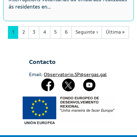
ás residentes en...
Páxina Seguinte
Últim
1
2
3
4
5
6
Seguinte ›
Última »
Contacto
Email:
Observatorio.SP@sergas.gal
Redes Sociales
Imaxe