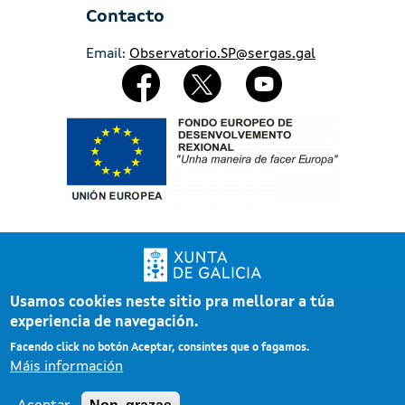
Contacto
Email:
Observatorio.SP@sergas.gal
Redes Sociales
Imaxe
Usamos cookies neste sitio pra mellorar a túa
Xunta de Galicia. Información mantida e publicada pola Xunta de Galicia
experiencia de navegación.
Pé
Atención á cidadanía
Facendo click no botón Aceptar, consintes que o fagamos.
Accesibilidade
Máis información
Aviso legal
Mapa do portal