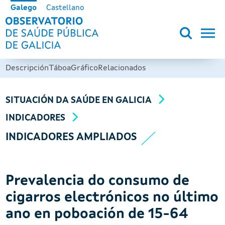
Ir o contido principal
Galego
Castellano
OBSERVATORIO DE SALUD PÚB
Descripción
Táboa
Gráfico
Relacionados
SITUACIÓN DA SAÚDE EN GALICIA
INDICADORES
INDICADORES AMPLIADOS
Prevalencia do consumo de
cigarros electrónicos no último
ano en poboación de 15-64