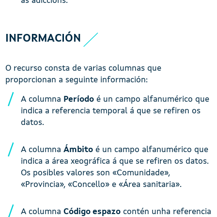
as adiccións.
INFORMACIÓN
O recurso consta de varias columnas que
proporcionan a seguinte información:
A columna
Período
é un campo alfanumérico que
indica a referencia temporal á que se refiren os
datos.
A columna
Ámbito
é un campo alfanumérico que
indica a área xeográfica á que se refiren os datos.
Os posibles valores son «Comunidade»,
«Provincia», «Concello» e «Área sanitaria».
A columna
Código espazo
contén unha referencia