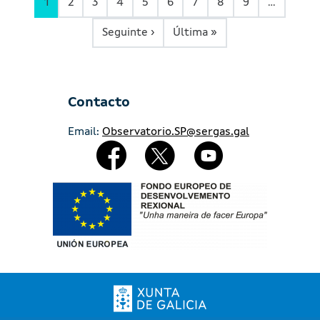
1
2
3
4
5
6
7
8
9
…
Páxina Seguinte
Última páxina
Seguinte ›
Última »
Contacto
Email:
Observatorio.SP@sergas.gal
Redes Sociales
Imaxe