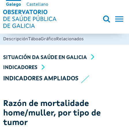
Ir o contido principal
Galego
Castellano
OBSERVATORIO DE SALUD PÚB
Descripción
Táboa
Gráfico
Relacionados
SITUACIÓN DA SAÚDE EN GALICIA
INDICADORES
INDICADORES AMPLIADOS
Razón de mortalidade
home/muller, por tipo de
tumor