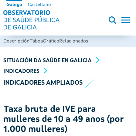
Ir o contido principal
Galego
Castellano
OBSERVATORIO DE SALUD PÚB
Descripción
Táboa
Gráfico
Relacionados
SITUACIÓN DA SAÚDE EN GALICIA
INDICADORES
INDICADORES AMPLIADOS
Taxa bruta de IVE para
mulleres de 10 a 49 anos (por
1.000 mulleres)