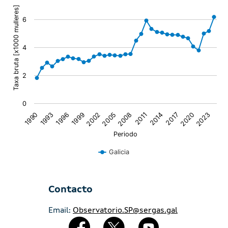
The chart has 1 X axis displaying Periodo.
Taxa bruta [x1000 mulleres]
6
The chart has 1 Y axis displaying Taxa bruta [x1000 mul
4
2
0
2005
2014
1990
2023
1999
2008
2017
1993
2002
2011
2020
1996
Periodo
Galicia
End of interactive chart.
Contacto
Email:
Observatorio.SP@sergas.gal
Redes Sociales