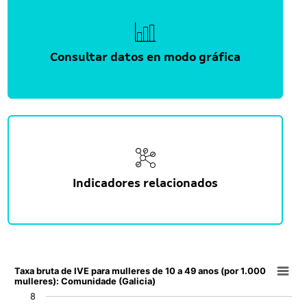
Consultar datos en modo gráfica
Indicadores relacionados
Taxa bruta de IVE para mulleres de 10 a 49 anos (por 1.
Taxa bruta de IVE para mulleres de 10 a 49 anos (por 1.000
mulleres): Comunidade (Galicia)
Line chart with 35 data points.
8
View as data table, Taxa bruta de IVE para mulleres de