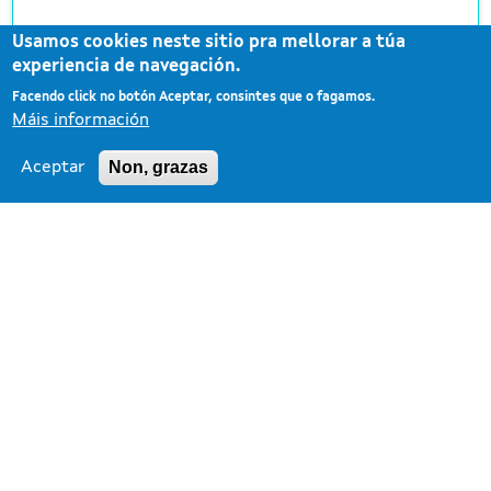
Usamos cookies neste sitio pra mellorar a túa
Subdirección Xeral Estilos de Vida Saudables
experiencia de navegación.
Facendo click no botón Aceptar, consintes que o fagamos.
Máis información
Non, grazas
Aceptar
VER TODOS
Atopa saúde
Busca no directorio de infraestruturas sanitarias de
Galicia e de recursos e actividades rexistrados para a
promoción da saúde e o benestar da poboación.