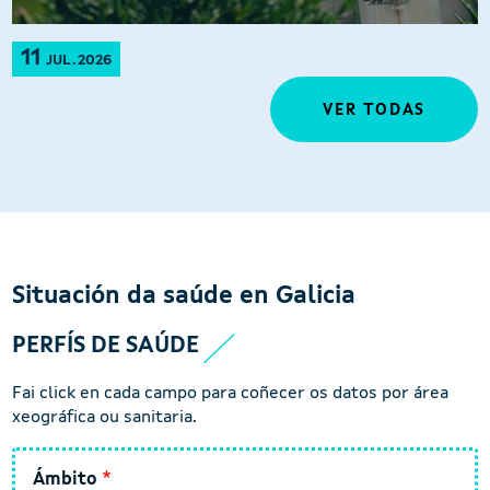
11
JUL.2026
VER TODAS
Situación da saúde en Galicia
PERFÍS DE SAÚDE
Fai click en cada campo para coñecer os datos por área
xeográfica ou sanitaria.
Ámbito
Ámbito