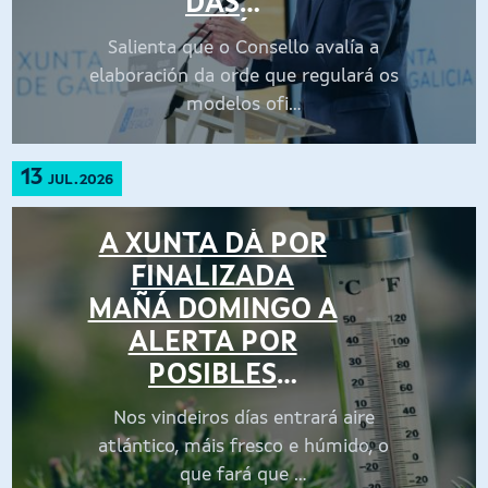
DAS
PROHIBICIÓNS DE
Salienta que o Consello avalía a
CONSUMO DE
elaboración da orde que regulará os
ALCOHOL,
modelos ofi...
BEBIDAS
ENERXÉTICAS,
13
JUL.2026
TABACO E
CIGARROS
A XUNTA DÁ POR
ELECTRÓNICOS
FINALIZADA
POR MENORES
MAÑÁ DOMINGO A
CON
ALERTA POR
SINALIZACIÓN
POSIBLES
CLARA E
EFECTOS DA
Nos vindeiros días entrará aire
HOMOXÉNEA
CALOR NA SAÚDE
atlántico, máis fresco e húmido, o
EN TODA GALICIA
que fará que ...