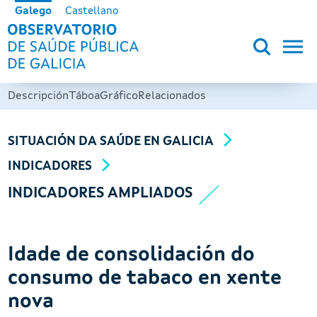
Ir o contido principal
Galego
Castellano
OBSERVATORIO DE SALUD PÚB
Descripción
Táboa
Gráfico
Relacionados
SITUACIÓN DA SAÚDE EN GALICIA
INDICADORES
INDICADORES AMPLIADOS
Idade de consolidación do
consumo de tabaco en xente
nova