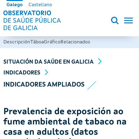
Ir o contido principal
Galego
Castellano
OBSERVATORIO DE SALUD PÚB
Descripción
Táboa
Gráfico
Relacionados
SITUACIÓN DA SAÚDE EN GALICIA
INDICADORES
INDICADORES AMPLIADOS
Prevalencia de exposición ao
fume ambiental de tabaco na
casa en adultos (datos