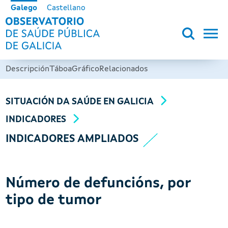
Ir o contido principal
Galego
Castellano
OBSERVATORIO DE SALUD PÚB
Descripción
Táboa
Gráfico
Relacionados
SITUACIÓN DA SAÚDE EN GALICIA
INDICADORES
INDICADORES AMPLIADOS
Número de defuncións, por
tipo de tumor